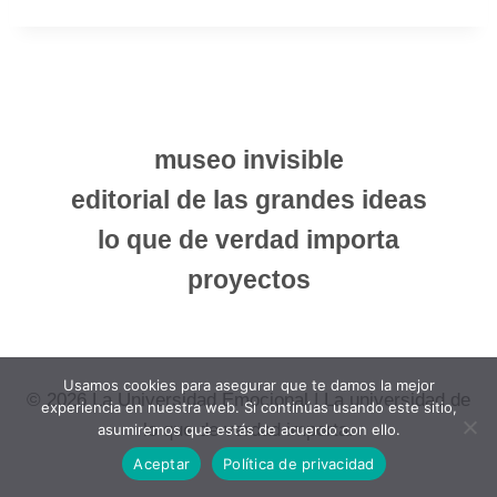
museo invisible
editorial de las grandes ideas
lo que de verdad importa
proyectos
Usamos cookies para asegurar que te damos la mejor
© 2026 La Universidad Emocional | La universidad de
experiencia en nuestra web. Si continúas usando este sitio,
lo que de verdad importa.
asumiremos que estás de acuerdo con ello.
Aceptar
Política de privacidad